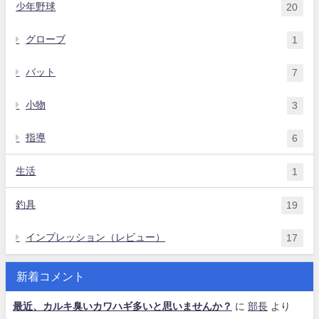
少年野球
20
グローブ
1
バット
7
小物
3
指導
6
生活
1
釣具
19
インプレッション（レビュー）
17
新着コメント
最近、カルキ臭いカワハギ多いと思いませんか？
に
部長
より