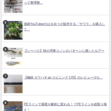
って整理整...
漁師YouTuberのはまゆうが販売する「サワラ」を購入し
て...
【シーバス】秋の湾奥コノシロパターンに適したルアー
【極鋭 カワハギ air スピニング 170】のレビュー少な...
PEラインで感度が劇的に変わる！？PEラインを総取り換
え！