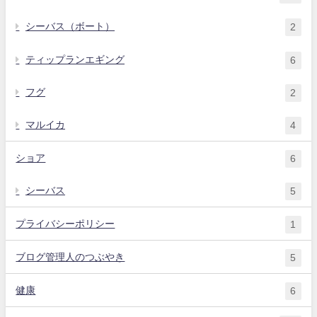
シーバス（ボート）
2
ティップランエギング
6
フグ
2
マルイカ
4
ショア
6
シーバス
5
プライバシーポリシー
1
ブログ管理人のつぶやき
5
健康
6