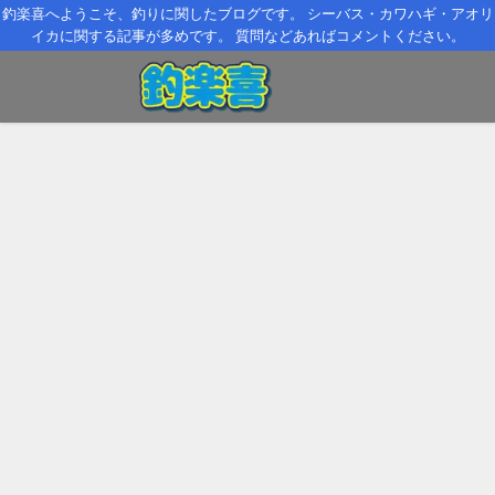
釣楽喜へようこそ、釣りに関したブログです。 シーバス・カワハギ・アオリ
イカに関する記事が多めです。 質問などあればコメントください。