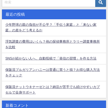
最近の投稿
少年野球の親の負担が不公平？「手伝う家庭」と「来ない家
庭」の差をどう考えるか
浮気調査の費用はいくら？他の探偵事務所とラリー調査事務所
を比較
SNSが続かない人へ、自動投稿で「発信の習慣」を作る方法
保阪流ブルガリアンハニーは普通に買うと損？お得な購入方法
をチェック
保阪流ナットウキナーゼとは？納豆が苦手でも続けやすいカプ
セルで全身サポート
新着コメント