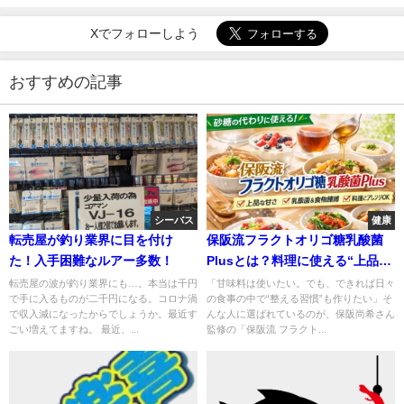
Xでフォローしよう
おすすめの記事
シーバス
健康
転売屋が釣り業界に目を付け
保阪流フラクトオリゴ糖乳酸菌
た！入手困難なルアー多数！
Plusとは？料理に使える“上品な
甘さ”で毎日続けやすいオリゴ糖
転売屋の波が釣り業界にも…。本当は千円
「甘味料は使いたい。でも、できれば日々
で手に入るものが二千円になる。コロナ渦
の食事の中で“整える習慣”も作りたい」そ
で収入減になったからでしょうか。最近す
んな人に選ばれているのが、保阪尚希さん
ごい増えてますね。 最近、...
監修の「保阪流 フラクト...