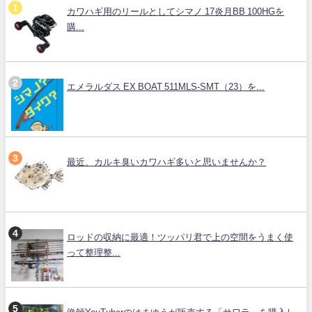
カワハギ用のリールとしてシマノ 17炎月BB 100HGを
購...
エメラルダス EX BOAT 511MLS-SMT（23）を...
最近、カルキ臭いカワハギ多いと思いませんか？
ロッドの収納に最適！ツッパリ君で上の空間をうまく使
って整理整...