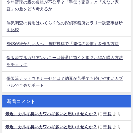
少年野球の親の負担が不公平？「手伝う家庭」と「来ない家
庭」の差をどう考えるか
浮気調査の費用はいくら？他の探偵事務所とラリー調査事務所
を比較
SNSが続かない人へ、自動投稿で「発信の習慣」を作る方法
保阪流ブルガリアンハニーは普通に買うと損？お得な購入方法
をチェック
保阪流ナットウキナーゼとは？納豆が苦手でも続けやすいカプ
セルで全身サポート
新着コメント
最近、カルキ臭いカワハギ多いと思いませんか？
に
部長
より
最近、カルキ臭いカワハギ多いと思いませんか？
に
部長
より