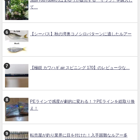
漁師YouTuberのはまゆうが販売する「サワラ」を購入し
て...
【シーバス】秋の湾奥コノシロパターンに適したルアー
【極鋭 カワハギ air スピニング 170】のレビュー少な...
PEラインで感度が劇的に変わる！？PEラインを総取り換
え！
転売屋が釣り業界に目を付けた！入手困難なルアー多