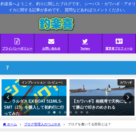
釣楽喜へようこそ、釣りに関したブログです。 シーバス・カワハギ・アオリ
イカに関する記事が多めです。 質問などあればコメントください。
プライバシーポリシー
お問い合わせ
Twitter
運営者プロフィール
7
インプレッション（レビュー）
カワハギ
エメラルダス EX BOAT 511MLS-
【カワハギ】相模湾で天狗になっ
SMT（23）を購入して初釣行に行
て勝山で叩きのめされる
ってみた
ホーム
ブログ管理人のつぶやき
ブログを書いてる部長とは？