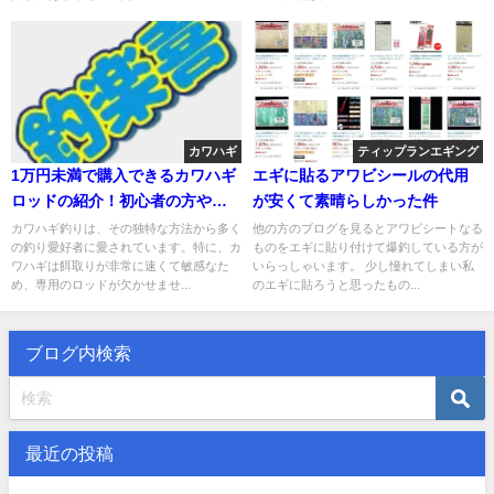
カワハギ
ティップランエギング
1万円未満で購入できるカワハギ
エギに貼るアワビシールの代用
ロッドの紹介！初心者の方やこ
が安くて素晴らしかった件
れから始める方へ！
カワハギ釣りは、その独特な方法から多く
他の方のブログを見るとアワビシートなる
の釣り愛好者に愛されています。特に、カ
ものをエギに貼り付けて爆釣している方が
ワハギは餌取りが非常に速くて敏感なた
いらっしゃいます。 少し憧れてしまい私
め、専用のロッドが欠かせませ...
のエギに貼ろうと思ったもの...
ブログ内検索
最近の投稿