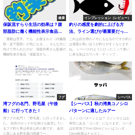
健康
インプレッション（レビュー）
保阪流すらり生活の効果は？腹
釣りの感度を劇的に上げる方
部脂肪に働く機能性表示食品を
法、ライン選びが最重要だった
わかりやすく解説
話
「運動は苦手。でも、お腹まわり（内臓脂
これは自分用のメモにもなるのですが釣り
肪・皮下脂肪）が気になる…」そんな方に
は感度が高いほうが釣りやすくなります
向けて作られたのが、保阪尚希さん監修の
ね。 シーバスのようにひったくって食い
機能性表示食品「保阪流すら...
に来る魚はカワハギ・ティップ...
フグ
シーバス
湾フグの名門、野毛屋（午後
【シーバス】秋の湾奥コノシロ
船）に行ってきた！
パターンに適したルアー
湾フグの名門！「野毛屋」に行ってきまし
コノシロパターンとは？ コノシロとはお
た。 自作のロッドや仕掛けも販売してい
寿司にある「コハダ」になります。コハダ
るフグ釣り界は有名な釣り船です。 金沢
は出世魚で7cm-10cmぐらいはコハダ、
八景にある野毛屋の関連ワー...
13cm程度はナカズミ...