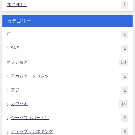
2021年1月
1
カテゴリー
IT
1
SNS
1
オフショア
30
アカムツ・クロムツ
1
アジ
1
カワハギ
14
シーバス（ボート）
2
ティップランエギング
6