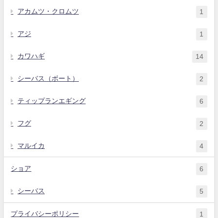
アカムツ・クロムツ
1
アジ
1
カワハギ
14
シーバス（ボート）
2
ティップランエギング
6
フグ
2
マルイカ
4
ショア
6
シーバス
5
プライバシーポリシー
1