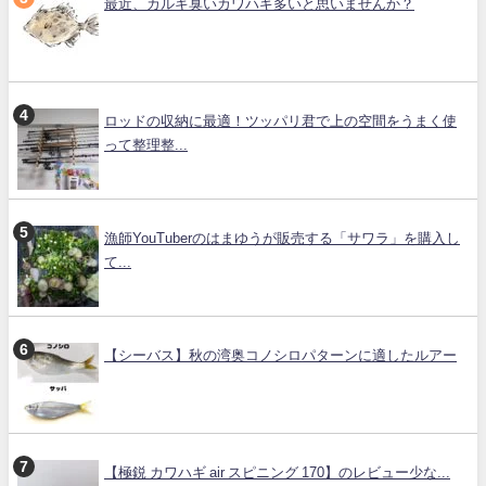
最近、カルキ臭いカワハギ多いと思いませんか？
ロッドの収納に最適！ツッパリ君で上の空間をうまく使
って整理整...
漁師YouTuberのはまゆうが販売する「サワラ」を購入し
て...
【シーバス】秋の湾奥コノシロパターンに適したルアー
【極鋭 カワハギ air スピニング 170】のレビュー少な...