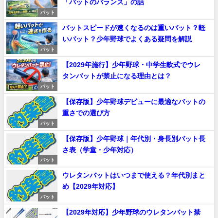
「バットのバランス」の話
バット
バットスピードが速くなるのは重いバット？軽
いバット？少年野球でよくある疑問を解説
バット
【2029年施行】少年野球・中学生軟式でウレ
タンバットが禁止になる理由とは？
バット
【保存版】少年野球デビューに最適なバットの
重さでの選び方
バット
【保存版】少年野球｜年代別・身長別バット長
さ表（学童・少年対応）
バット
ウレタンバットはいつまで使える？年代別まと
め【2029年対応】
バット
【2029年対応】少年野球のウレタンバット禁