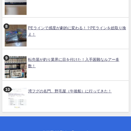
PEラインで感度が劇的に変わる！？PEラインを総取り換
え！
転売屋が釣り業界に目を付けた！入手困難なルアー多
数！
湾フグの名門、野毛屋（午後船）に行ってきた！