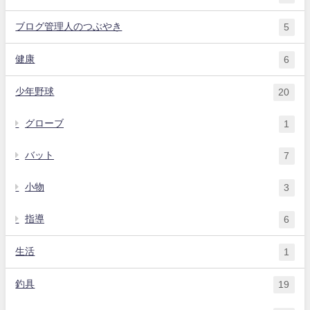
ブログ管理人のつぶやき
5
健康
6
少年野球
20
グローブ
1
バット
7
小物
3
指導
6
生活
1
釣具
19