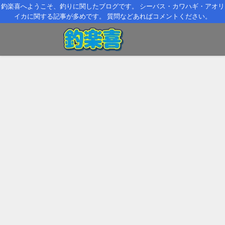
釣楽喜へようこそ、釣りに関したブログです。 シーバス・カワハギ・アオリ
イカに関する記事が多めです。 質問などあればコメントください。