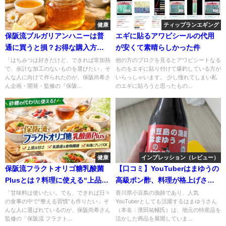
健康
ティップランエギング
保阪流ブルガリアンハニーは普
エギに貼るアワビシールの代用
通に買うと損？お得な購入方法
が安くて素晴らしかった件
をチェック
「はちみつは好きだけど、できれば非加熱
他の方のブログを見るとアワビシートなる
で、余計な加工のないものを選びたい」そ
ものをエギに貼り付けて爆釣している方が
んな人に向けて作られたのが、保阪尚希さ
いらっしゃいます。 少し憧れてしまい私
ん企画・開発・監修の『保阪...
のエギに貼ろうと思ったもの...
健康
インプレッション（レビュー）
保阪流フラクトオリゴ糖乳酸菌
【口コミ】YouTuberはまゆうの
Plusとは？料理に使える“上品な
高級ポン酢、料理が格上げされ
甘さ”で毎日続けやすいオリゴ糖
ると話題に
「甘味料は使いたい。でも、できれば日々
​香川県小豆島の漁師であり、人気
の食事の中で“整える習慣”も作りたい」そ
YouTuberとしても活躍するはまゆうさん
んな人に選ばれているのが、保阪尚希さん
（本名：濱田祐輔氏）は、地元の特産品を
監修の「保阪流 フラクト...
活かした商品を展開していま...