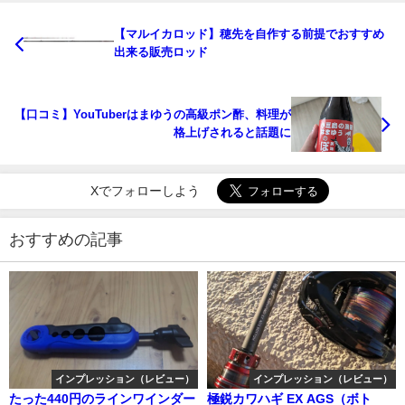
【マルイカロッド】穂先を自作する前提でおすすめ
出来る販売ロッド
【口コミ】YouTuberはまゆうの高級ポン酢、料理が
格上げされると話題に
Xでフォローしよう
おすすめの記事
インプレッション（レビュー）
インプレッション（レビュー）
たった440円のラインワインダー
極鋭カワハギ EX AGS（ボト