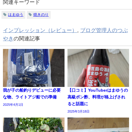
関連キーワード
はまゆう
焼きのり
インプレッション（レビュー）
,
ブログ管理人のつぶ
やき
の関連記事
我が子の船釣りデビューに必要
【口コミ】YouTuberはまゆうの
な物、ライトアジ船での準備
高級ポン酢、料理が格上げされ
ると話題に
2025年4月1日
2025年3月18日