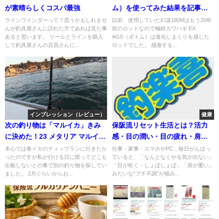
が素晴らしくコスパ最強
ム）を使ってみた結果を記事に
してみる
ラインワインダーって？思うかもしれませ
以前、使用していた幻波180Mはもう20年
んが釣具屋さんに訪れた方であれば見た事
前のロッドなので極鋭カワハギ EX
あると思います。 リールとラインを購入
AGS（ボトム）は進化しまくりを感じた
して釣具屋さんの店員さんに...
ロッドでした。 感激する...
インプレッション（レビュー）
健康
次の釣り物は「マルイカ」きみ
保阪流リセット生活とは？活力
に決めた！23 メタリア マルイカ
感・目の潤い・目の疲れ・肩の
ゼロテン155のインプレを添え
負担までまとめてケアする機能
本心では春イカのティップランに行きたか
仕事・家事・スマホやPC…毎日がんばっ
ったのですが私が行ける日に限ってどこも
ていると、「なんとなくやる気が出ない」
て！
性表示食品
出船しないとの事で別の釣り物を探してい
「目が乾く・しょぼしょぼ」「肩が重い」
ました。 2月ぐらいからお...
みたいな“プチ不調”が積み...