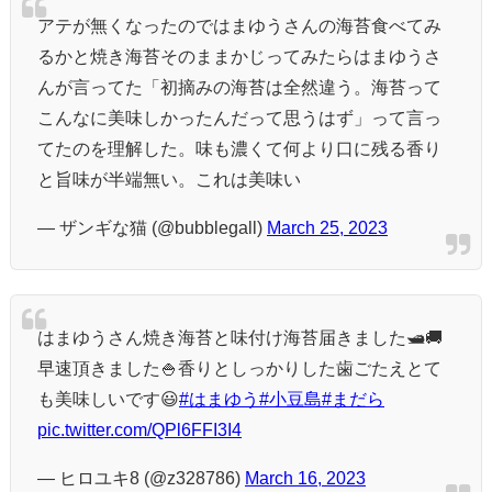
アテが無くなったのではまゆうさんの海苔食べてみ
るかと焼き海苔そのままかじってみたらはまゆうさ
んが言ってた「初摘みの海苔は全然違う。海苔って
こんなに美味しかったんだって思うはず」って言っ
てたのを理解した。味も濃くて何より口に残る香り
と旨味が半端無い。これは美味い
— ザンギな猫 (@bubblegall)
March 25, 2023
はまゆうさん焼き海苔と味付け海苔届きました🛥🚚
早速頂きました🍚香りとしっかりした歯ごたえとて
も美味しいです😃
#はまゆう
#小豆島
#まだら
pic.twitter.com/QPl6FFI3I4
— ヒロユキ8 (@z328786)
March 16, 2023