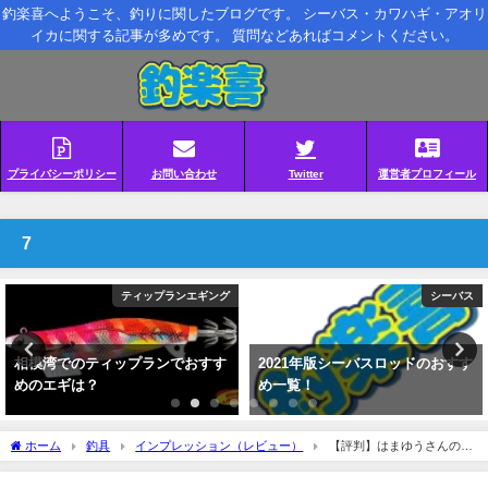
釣楽喜へようこそ、釣りに関したブログです。 シーバス・カワハギ・アオリ
イカに関する記事が多めです。 質問などあればコメントください。
プライバシーポリシー
お問い合わせ
Twitter
運営者プロフィール
7
シーバス
インプレッション（レビュー）
2021年版シーバスロッドのおすす
悲報過ぎる！極鋭カワハギ EX
め一覧！
AGSボトムが折れた！
ホーム
釣具
インプレッション（レビュー）
【評判】はまゆうさんの焼
きのり、旨すぎて我が家の在庫が即消滅