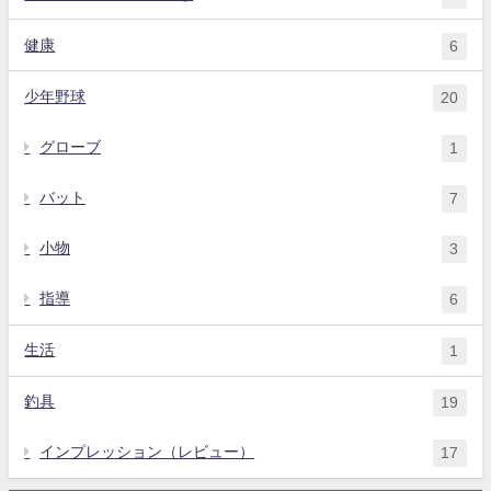
健康
6
少年野球
20
グローブ
1
バット
7
小物
3
指導
6
生活
1
釣具
19
インプレッション（レビュー）
17