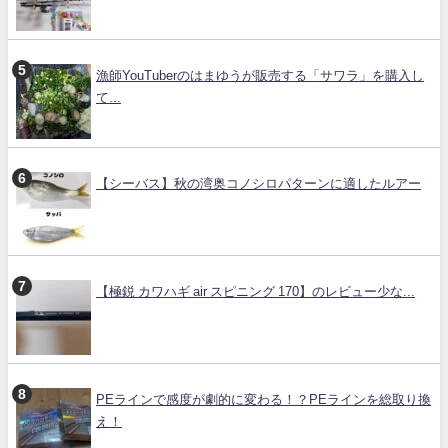
漁師YouTuberのはまゆうが販売する「サワラ」を購入し
て...
【シーバス】秋の湾奥コノシロパターンに適したルアー
【極鋭 カワハギ air スピニング 170】のレビュー少な...
PEラインで感度が劇的に変わる！？PEラインを総取り換
え！