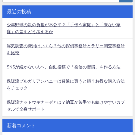
最近の投稿
少年野球の親の負担が不公平？「手伝う家庭」と「来ない家
庭」の差をどう考えるか
浮気調査の費用はいくら？他の探偵事務所とラリー調査事務所
を比較
SNSが続かない人へ、自動投稿で「発信の習慣」を作る方法
保阪流ブルガリアンハニーは普通に買うと損？お得な購入方法
をチェック
保阪流ナットウキナーゼとは？納豆が苦手でも続けやすいカプ
セルで全身サポート
新着コメント