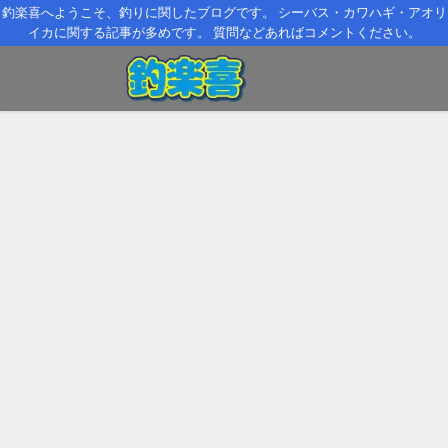
釣楽喜へようこそ、釣りに関したブログです。 シーバス・カワハギ・アオリ
イカに関する記事が多めです。 質問などあればコメントください。