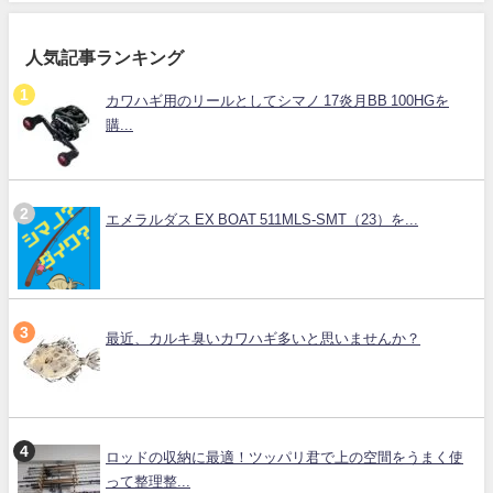
人気記事ランキング
カワハギ用のリールとしてシマノ 17炎月BB 100HGを
購...
エメラルダス EX BOAT 511MLS-SMT（23）を...
最近、カルキ臭いカワハギ多いと思いませんか？
ロッドの収納に最適！ツッパリ君で上の空間をうまく使
って整理整...