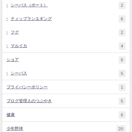
シーバス（ボート）
2
ティップランエギング
6
フグ
2
マルイカ
4
ショア
6
シーバス
5
プライバシーポリシー
1
ブログ管理人のつぶやき
5
健康
6
少年野球
20