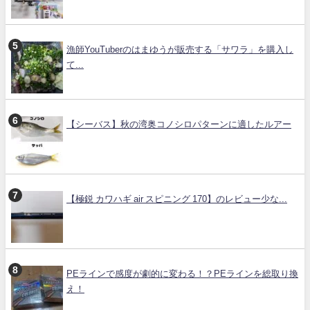
漁師YouTuberのはまゆうが販売する「サワラ」を購入し
て...
【シーバス】秋の湾奥コノシロパターンに適したルアー
【極鋭 カワハギ air スピニング 170】のレビュー少な...
PEラインで感度が劇的に変わる！？PEラインを総取り換
え！