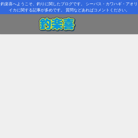
釣楽喜へようこそ、釣りに関したブログです。 シーバス・カワハギ・アオリ
イカに関する記事が多めです。 質問などあればコメントください。