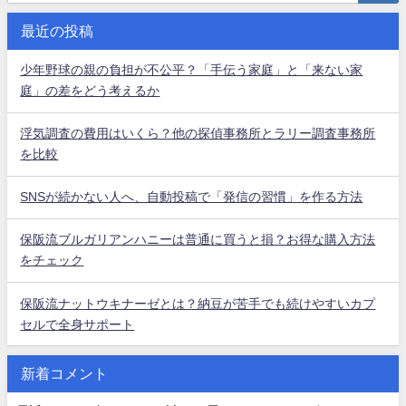
最近の投稿
少年野球の親の負担が不公平？「手伝う家庭」と「来ない家
庭」の差をどう考えるか
浮気調査の費用はいくら？他の探偵事務所とラリー調査事務所
を比較
SNSが続かない人へ、自動投稿で「発信の習慣」を作る方法
保阪流ブルガリアンハニーは普通に買うと損？お得な購入方法
をチェック
保阪流ナットウキナーゼとは？納豆が苦手でも続けやすいカプ
セルで全身サポート
新着コメント