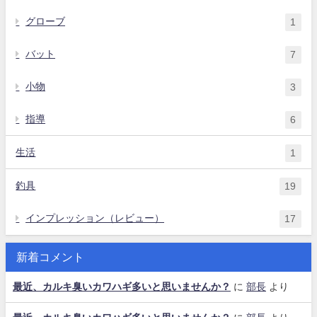
グローブ
1
バット
7
小物
3
指導
6
生活
1
釣具
19
インプレッション（レビュー）
17
新着コメント
最近、カルキ臭いカワハギ多いと思いませんか？
に
部長
より