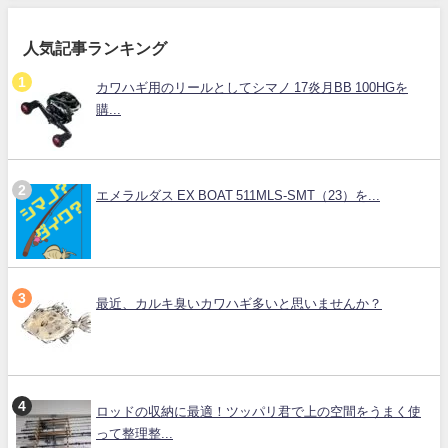
人気記事ランキング
カワハギ用のリールとしてシマノ 17炎月BB 100HGを
購...
エメラルダス EX BOAT 511MLS-SMT（23）を...
最近、カルキ臭いカワハギ多いと思いませんか？
ロッドの収納に最適！ツッパリ君で上の空間をうまく使
って整理整...