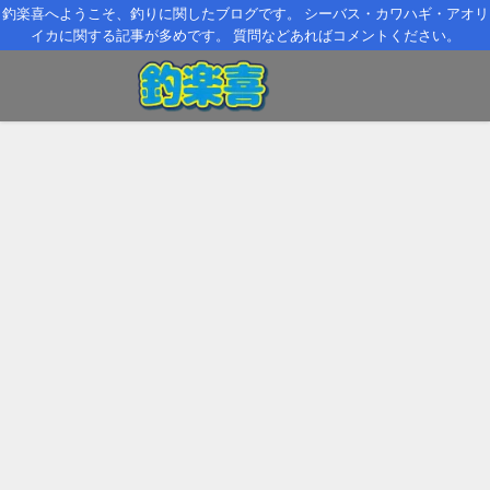
釣楽喜へようこそ、釣りに関したブログです。 シーバス・カワハギ・アオリ
イカに関する記事が多めです。 質問などあればコメントください。