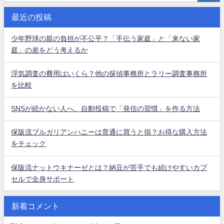
最近の投稿
少年野球の親の負担が不公平？「手伝う家庭」と「来ない家
庭」の差をどう考えるか
浮気調査の費用はいくら？他の探偵事務所とラリー調査事務所
を比較
SNSが続かない人へ、自動投稿で「発信の習慣」を作る方法
保阪流ブルガリアンハニーは普通に買うと損？お得な購入方法
をチェック
保阪流ナットウキナーゼとは？納豆が苦手でも続けやすいカプ
セルで全身サポート
新着コメント