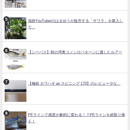
漁師YouTuberのはまゆうが販売する「サワラ」を購入し
て...
【シーバス】秋の湾奥コノシロパターンに適したルアー
【極鋭 カワハギ air スピニング 170】のレビュー少な...
PEラインで感度が劇的に変わる！？PEラインを総取り換
え！