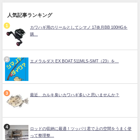
人気記事ランキング
カワハギ用のリールとしてシマノ 17炎月BB 100HGを
購...
エメラルダス EX BOAT 511MLS-SMT（23）を...
最近、カルキ臭いカワハギ多いと思いませんか？
ロッドの収納に最適！ツッパリ君で上の空間をうまく使
って整理整...