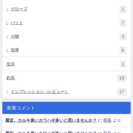
グローブ
1
バット
7
小物
3
指導
6
生活
1
釣具
19
インプレッション（レビュー）
17
新着コメント
最近、カルキ臭いカワハギ多いと思いませんか？
に
部長
より