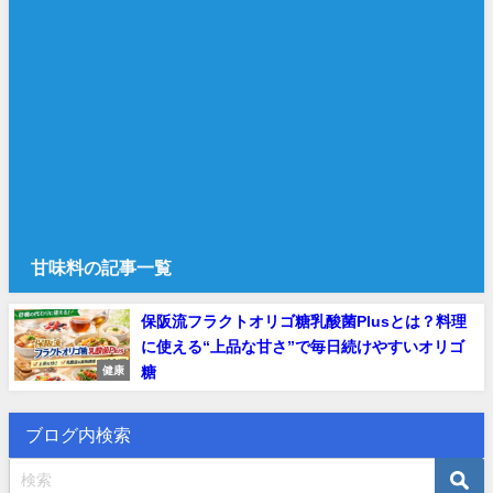
甘味料の記事一覧
保阪流フラクトオリゴ糖乳酸菌Plusとは？料理
に使える“上品な甘さ”で毎日続けやすいオリゴ
糖
健康
ブログ内検索