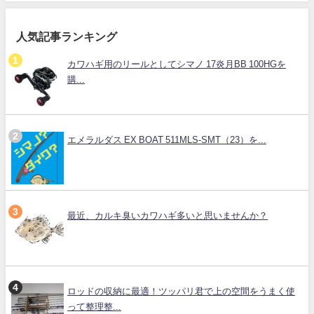
人気記事ランキング
カワハギ用のリールとしてシマノ 17炎月BB 100HGを
購...
エメラルダス EX BOAT 511MLS-SMT（23）を...
最近、カルキ臭いカワハギ多いと思いませんか？
ロッドの収納に最適！ツッパリ君で上の空間をうまく使
って整理整...