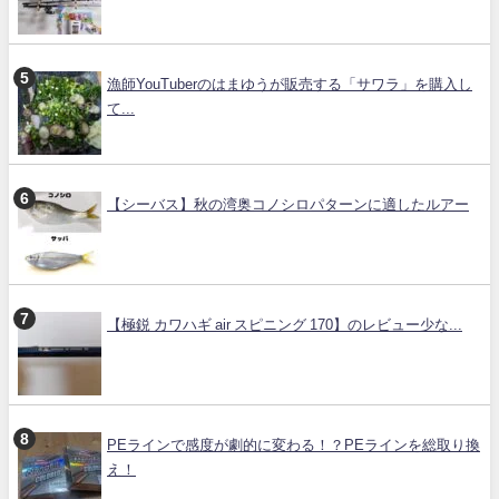
漁師YouTuberのはまゆうが販売する「サワラ」を購入し
て...
【シーバス】秋の湾奥コノシロパターンに適したルアー
【極鋭 カワハギ air スピニング 170】のレビュー少な...
PEラインで感度が劇的に変わる！？PEラインを総取り換
え！