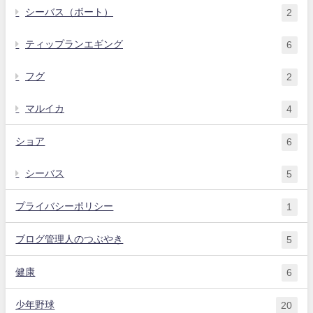
シーバス（ボート）
2
ティップランエギング
6
フグ
2
マルイカ
4
ショア
6
シーバス
5
プライバシーポリシー
1
ブログ管理人のつぶやき
5
健康
6
少年野球
20