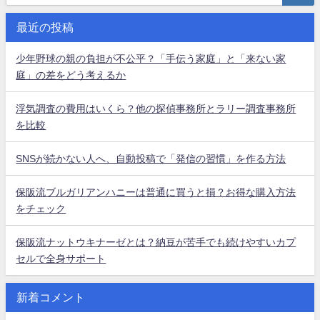
最近の投稿
少年野球の親の負担が不公平？「手伝う家庭」と「来ない家
庭」の差をどう考えるか
浮気調査の費用はいくら？他の探偵事務所とラリー調査事務所
を比較
SNSが続かない人へ、自動投稿で「発信の習慣」を作る方法
保阪流ブルガリアンハニーは普通に買うと損？お得な購入方法
をチェック
保阪流ナットウキナーゼとは？納豆が苦手でも続けやすいカプ
セルで全身サポート
新着コメント