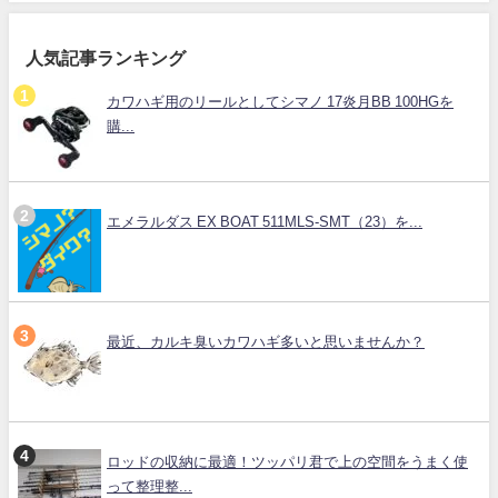
人気記事ランキング
カワハギ用のリールとしてシマノ 17炎月BB 100HGを
購...
エメラルダス EX BOAT 511MLS-SMT（23）を...
最近、カルキ臭いカワハギ多いと思いませんか？
ロッドの収納に最適！ツッパリ君で上の空間をうまく使
って整理整...