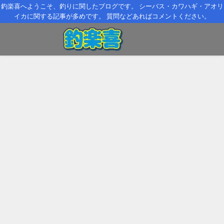
釣楽喜へようこそ、釣りに関したブログです。 シーバス・カワハギ・アオリ
イカに関する記事が多めです。 質問などあればコメントください。