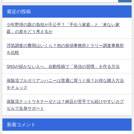
最近の投稿
少年野球の親の負担が不公平？「手伝う家庭」と「来ない家
庭」の差をどう考えるか
浮気調査の費用はいくら？他の探偵事務所とラリー調査事務所
を比較
SNSが続かない人へ、自動投稿で「発信の習慣」を作る方法
保阪流ブルガリアンハニーは普通に買うと損？お得な購入方法
をチェック
保阪流ナットウキナーゼとは？納豆が苦手でも続けやすいカプ
セルで全身サポート
新着コメント