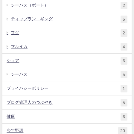
シーバス（ボート）
2
ティップランエギング
6
フグ
2
マルイカ
4
ショア
6
シーバス
5
プライバシーポリシー
1
ブログ管理人のつぶやき
5
健康
6
少年野球
20