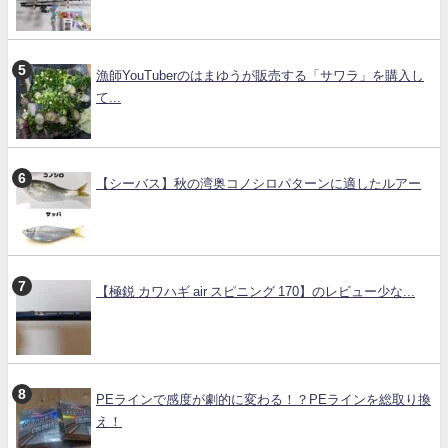
漁師YouTuberのはまゆうが販売する「サワラ」を購入し
て...
【シーバス】秋の湾奥コノシロパターンに適したルアー
【極鋭 カワハギ air スピニング 170】のレビュー少な...
PEラインで感度が劇的に変わる！？PEラインを総取り換
え！