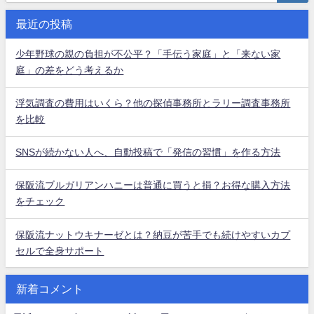
最近の投稿
少年野球の親の負担が不公平？「手伝う家庭」と「来ない家
庭」の差をどう考えるか
浮気調査の費用はいくら？他の探偵事務所とラリー調査事務所
を比較
SNSが続かない人へ、自動投稿で「発信の習慣」を作る方法
保阪流ブルガリアンハニーは普通に買うと損？お得な購入方法
をチェック
保阪流ナットウキナーゼとは？納豆が苦手でも続けやすいカプ
セルで全身サポート
新着コメント