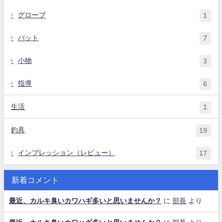
グローブ
1
バット
7
小物
3
指導
6
生活
1
釣具
19
インプレッション（レビュー）
17
新着コメント
最近、カルキ臭いカワハギ多いと思いませんか？
に
部長
より