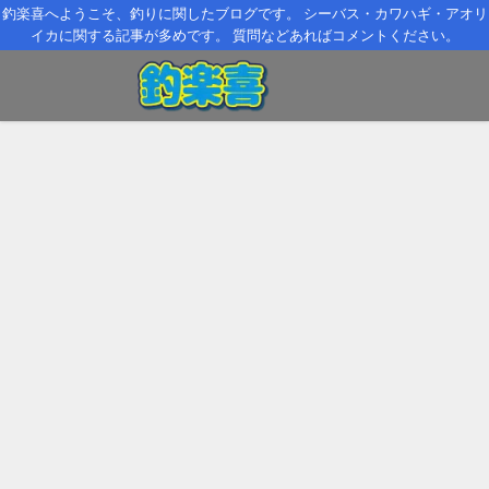
釣楽喜へようこそ、釣りに関したブログです。 シーバス・カワハギ・アオリ
イカに関する記事が多めです。 質問などあればコメントください。