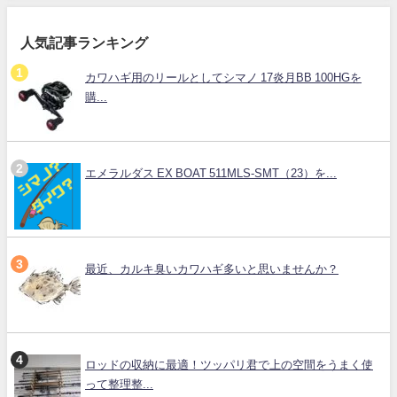
人気記事ランキング
カワハギ用のリールとしてシマノ 17炎月BB 100HGを
購...
エメラルダス EX BOAT 511MLS-SMT（23）を...
最近、カルキ臭いカワハギ多いと思いませんか？
ロッドの収納に最適！ツッパリ君で上の空間をうまく使
って整理整...