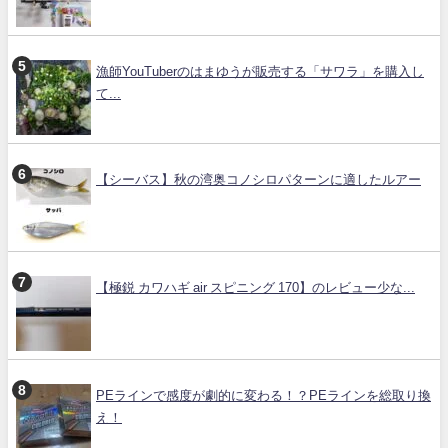
漁師YouTuberのはまゆうが販売する「サワラ」を購入し
て...
【シーバス】秋の湾奥コノシロパターンに適したルアー
【極鋭 カワハギ air スピニング 170】のレビュー少な...
PEラインで感度が劇的に変わる！？PEラインを総取り換
え！